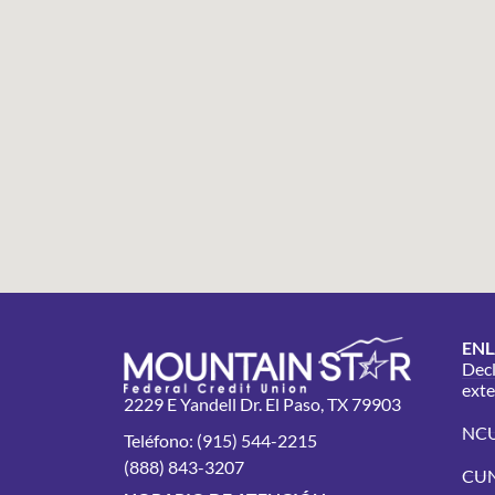
ENL
Decl
ext
2229 E Yandell Dr. El Paso, TX 79903
NC
Teléfono: (915) 544-2215
(888) 843-3207
CU